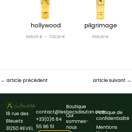
hollywood
pilgrimage
699,00
€
–
729,00
€
699,00
€
←
article précédent
article suivant
→
Boutique
contact@lesbecsdautan.com
Politique de
18 rue des
Qui
confidentialité
+33(0)6 84
Bleuets
sommes-
55 96 51
nous
Mentions
31250 REVEL