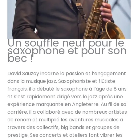
0
€
à
€
2
à
6
7
Un souffle neuf pour le
0
2
saxophone et pour son
,
9
bec !
0
,
0
0
David Sauzay incarne la passion et l’engagement
0
dans la musique jazz. Saxophoniste et flûtiste
€
français, il a débuté le saxophone à l’âge de 8 ans
€
et s’est rapidement dirigé vers le jazz après une
expérience marquante en Angleterre. Au fil de sa
carrière, il a collaboré avec de nombreux artistes
de renom et multiplié les aventures musicales à
travers des collectifs, big bands et groupes de
prestige. Ses concerts et ateliers font vibrer les