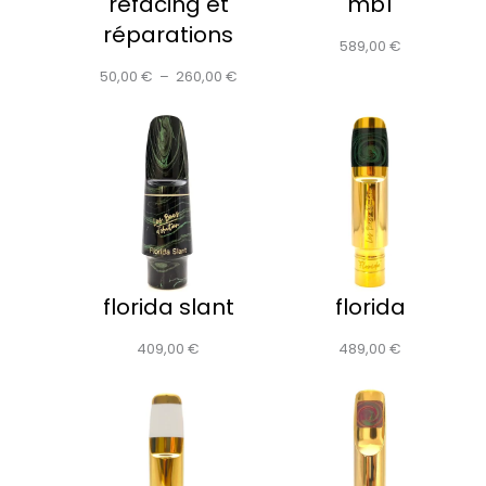
refacing et
mb1
réparations
589,00
€
50,00
€
–
260,00
€
florida slant
florida
409,00
€
489,00
€