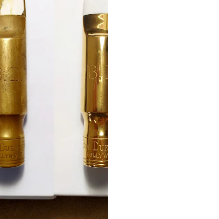
la réputation de
l’entreprise.
Redécouvrez votre bec
optimisé et/ou réparé à
la main par un artisan.
C’est la possibilité de
restaurer un bec usé, de
changer d’ouverture, de
supprimer tous les
défauts de jeu et
d’esthétique… Le «
Refacing » consiste à
améliorer le
fonctionnement de
votre bec et révéler son
potentiel à 100%. La
facilité de jeu,
l’expressivité et la