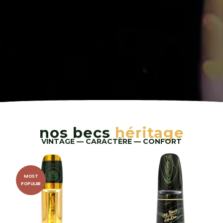
nos becs
héritage
VINTAGE — CARACTÈRE — CONFORT
MOST
POPULAR