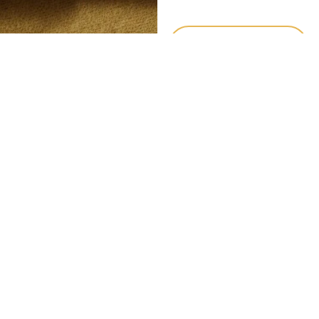
richesse de son sont à
votre portée.
FAIRE REFACER
MON BEC
BECS
HORS-SÉRIE
En plus de la gamme principale, certains
modèles plus rares au caractère plus typé sont
développés, comme le
Hollywood
(Le bec de
Dexter Gordon
) ou le
Pilgrimage
(Le dernier bec
de Michaël Brecker).
Ces becs sont fabriqués en petites séries ou
uniquement sur commande.
PILGRIMAGE
HOLLYWOOD