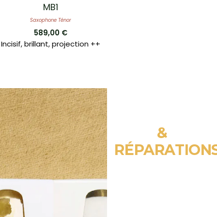
MB1
Saxophone Ténor
589,00
€
Incisif, brillant, projection ++
REFACING
&
RÉPARATION
LE PLUS GRAND SOIN
POUR VOTRE BEC
​La qualité du travail de
Refacing
effectué par
Les Becs d’Autan
a fait